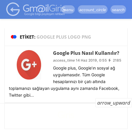
google-site-
verification=vqSI0upH550kabR5X8xpjMYieaXmuBueYgCJBW3uetM
menu
account_circle
search
ETIKET:
GOOGLE PLUS LOGO PNG
Google Plus Nasıl Kullanılır?
access_time
14 Haz 2019, 0:55
2185
Google plus, Google’ın sosyal ağ
uygulamasıdır. Tüm Google
hesaplarınızı bir çatı altında
toplamanızı sağlayan uygulama aynı zamanda Facebook,
Twitter gibi...
arrow_upward