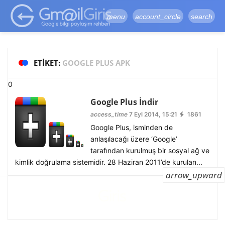
google-site-
verification=vqSI0upH550kabR5X8xpjMYieaXmuBueYgCJBW3uetM
menu
account_circle
search
ETIKET:
GOOGLE PLUS APK
0
Google Plus İndir
access_time
7 Eyl 2014, 15:21
1861
Google Plus, isminden de
anlaşılacağı üzere ‘Google’
tarafından kurulmuş bir sosyal ağ ve
kimlik doğrulama sistemidir. 28 Haziran 2011’de kurulan...
arrow_upward