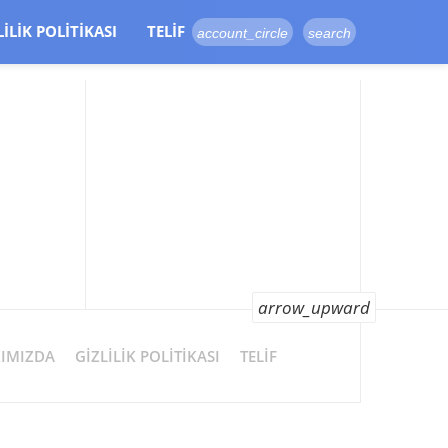
LILIK POLITIKASI
TELIF
account_circle
search
arrow_upward
IMIZDA
GIZLILIK POLITIKASI
TELIF