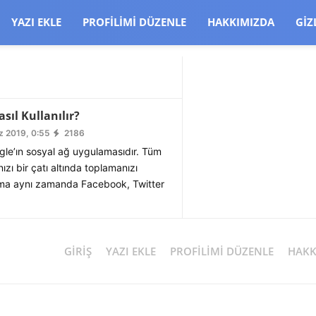
CJBW3uetM
YAZI EKLE
PROFILIMI DÜZENLE
HAKKIMIZDA
GIZ
sıl Kullanılır?
z 2019, 0:55
2186
gle’ın sosyal ağ uygulamasıdır. Tüm
ızı bir çatı altında toplamanızı
ma aynı zamanda Facebook, Twitter
GIRIŞ
YAZI EKLE
PROFILIMI DÜZENLE
HAKK