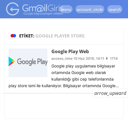
google-site-
verification=vqSI0upH550kabR5X8xpjMYieaXmuBueYgCJBW3uetM
menu
account_circle
search
ETIKET:
GOOGLE PLAYER STORE.
Google Play Web
access_time
10 Haz 2019, 14:11
1714
Google play uygulaması bilgisayar
ortamında Google web olarak
kullanıldığı gibi cep telefonlarında
play store ismi ile kullanılıyor. Bilgisayar ortamında Google...
arrow_upward