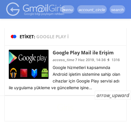
google-site-
verification=vqSI0upH550kabR5X8xpjMYieaXmuBueYgCJBW3uetM
menu
account_circle
search
ETIKET:
GOOGLE PLAY I
Google Play Mail ile Erişim
access_time
7 Haz 2019, 14:36
1316
Google hizmetleri kapsamında
Android işletim sistemine sahip olan
cihazlar için Google Play servisi adı
ile uygulama yükleme ve güncelleme işine...
arrow_upward