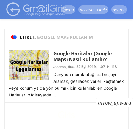
google-site-
verification=vqSI0upH550kabR5X8xpjMYieaXmuBueYgCJBW3uetM
menu
account_circle
search
ETIKET:
GOOGLE MAPS KULLANIM
Google Haritalar (Google
Maps) Nasıl Kullanılır?
access_time
22 Eyl 2019, 1:07
1181
Dünyada merak ettiğiniz bir şeyi
aramak, gezilecek yerleri keşfetmek
veya konum ya da yön bulmak için kullanılabilen Google
Haritalar; bilgisayarda,...
arrow_upward