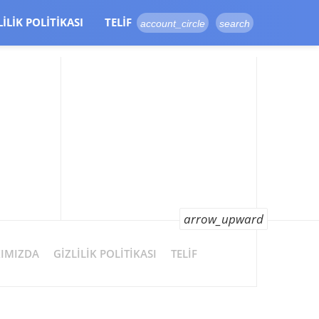
LILIK POLITIKASI
TELIF
account_circle
search
arrow_upward
IMIZDA
GIZLILIK POLITIKASI
TELIF