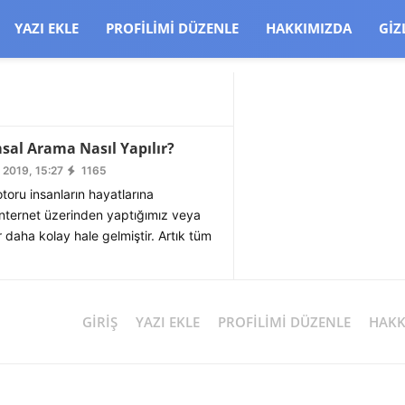
CJBW3uetM
YAZI EKLE
PROFILIMI DÜZENLE
HAKKIMIZDA
GIZ
al Arama Nasıl Yapılır?
 2019, 15:27
1165
oru insanların hayatlarına
internet üzerinden yaptığımız veya
 daha kolay hale gelmiştir. Artık tüm
GIRIŞ
YAZI EKLE
PROFILIMI DÜZENLE
HAKK