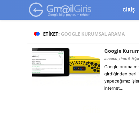
google-site-verification=vqSI0upH550kabR5X8xpjMYieaXmuBueYg
GIRIŞ
ETIKET:
GOOGLE KURUMSAL ARAMA
Google Kurums
access_time
6 Ağu
Google arama mot
girdiğinden beri 
yapacağımız işler
internet...