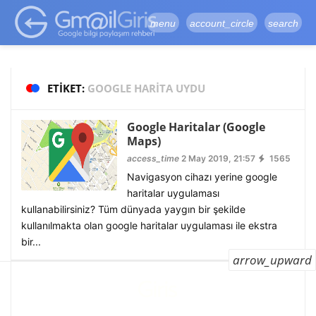
google-site-
verification=vqSI0upH550kabR5X8xpjMYieaXmuBueYgCJBW3uetM
menu
account_circle
search
ETIKET:
GOOGLE HARITA UYDU
Google Haritalar (Google
Maps)
access_time
2 May 2019, 21:57
1565
Navigasyon cihazı yerine google
haritalar uygulaması
kullanabilirsiniz? Tüm dünyada yaygın bir şekilde
kullanılmakta olan google haritalar uygulaması ile ekstra
bir...
arrow_upward