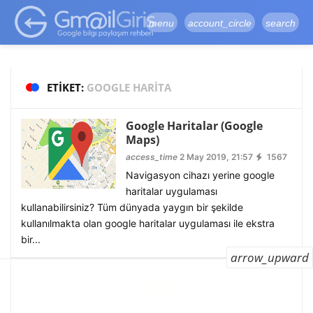
google-site-
verification=vqSI0upH550kabR5X8xpjMYieaXmuBueYgCJBW3uetM
menu
account_circle
search
ETIKET:
GOOGLE HARITA
Google Haritalar (Google
Maps)
access_time
2 May 2019, 21:57
1567
Navigasyon cihazı yerine google
haritalar uygulaması
kullanabilirsiniz? Tüm dünyada yaygın bir şekilde
kullanılmakta olan google haritalar uygulaması ile ekstra
bir...
arrow_upward