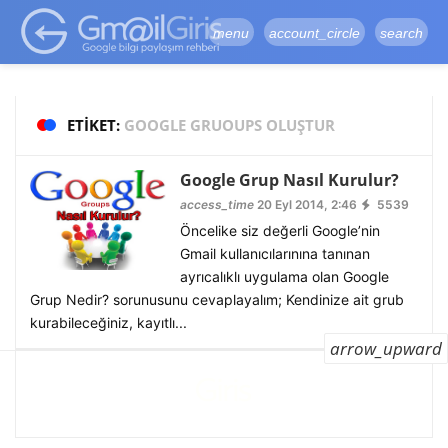
google-site-
verification=vqSI0upH550kabR5X8xpjMYieaXmuBueYgCJBW3uetM
menu
account_circle
search
ETIKET:
GOOGLE GRUOUPS OLUŞTUR
Google Grup Nasıl Kurulur?
access_time
20 Eyl 2014, 2:46
5539
Öncelike siz değerli Google’nin
Gmail kullanıcılarınına tanınan
ayrıcalıklı uygulama olan Google
Grup Nedir? sorunusunu cevaplayalım; Kendinize ait grub
kurabileceğiniz, kayıtlı...
arrow_upward