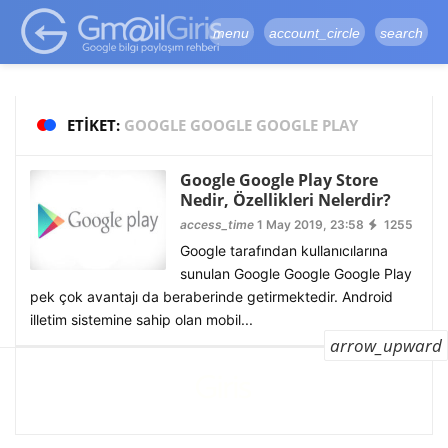
google-site-
verification=vqSI0upH550kabR5X8xpjMYieaXmuBueYgCJBW3uetM
menu
account_circle
search
ETIKET:
GOOGLE GOOGLE GOOGLE PLAY
Google Google Play Store
Nedir, Özellikleri Nelerdir?
access_time
1 May 2019, 23:58
1255
Google tarafından kullanıcılarına
sunulan Google Google Google Play
pek çok avantajı da beraberinde getirmektedir. Android
illetim sistemine sahip olan mobil...
arrow_upward