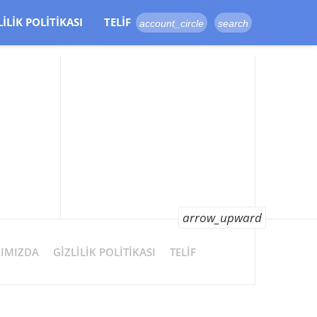
LILIK POLITIKASI
TELIF
account_circle
search
arrow_upward
IMIZDA
GIZLILIK POLITIKASI
TELIF