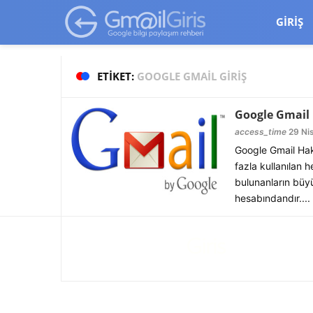
google-site-verification=vqSI0upH550kabR5X8xpjMYieaXmuBueYg
GIRIŞ
ETIKET:
GOOGLE GMAIL GIRIŞ
Google Gmail
access_time
29 Nis
Google Gmail Hak
fazla kullanılan 
bulunanların büy
hesabındandır....