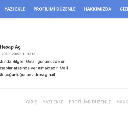
CJBW3uetM
YAZI EKLE
PROFILIMI DÜZENLE
HAKKIMIZDA
GIZ
 Hesap Aç
 2019, 20:52
3313
kında Bilgiler Gmail günümüzde en
hesaplar arasında yer almaktadır. Maili
ük çoğunluğunun adresi gmail
GIRIŞ
YAZI EKLE
PROFILIMI DÜZENLE
HAKK