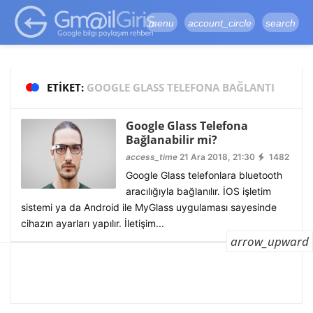
google-site-
verification=vqSI0upH550kabR5X8xpjMYieaXmuBueYgCJBW3uetM
menu
account_circle
search
ETIKET:
GOOGLE GLASS TELEFONA BAĞLANTI
Google Glass Telefona
Bağlanabilir mi?
access_time
21 Ara 2018, 21:30
1482
Google Glass telefonlara bluetooth
aracılığıyla bağlanılır. İOS işletim
sistemi ya da Android ile MyGlass uygulaması sayesinde
cihazın ayarları yapılır. İletişim...
arrow_upward