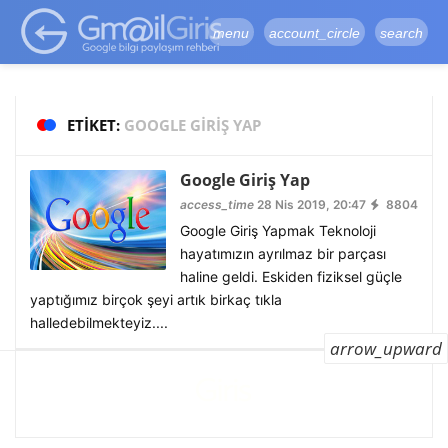
google-site-
verification=vqSI0upH550kabR5X8xpjMYieaXmuBueYgCJBW3uetM
menu
account_circle
search
ETIKET:
GOOGLE GIRIŞ YAP
Google Giriş Yap
access_time
28 Nis 2019, 20:47
8804
Google Giriş Yapmak Teknoloji
hayatımızın ayrılmaz bir parçası
haline geldi. Eskiden fiziksel güçle
yaptığımız birçok şeyi artık birkaç tıkla
halledebilmekteyiz....
arrow_upward