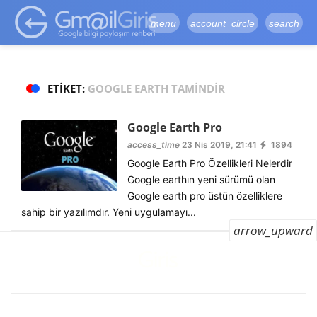
google-site-
verification=vqSI0upH550kabR5X8xpjMYieaXmuBueYgCJBW3uetM
menu
account_circle
search
ETIKET:
GOOGLE EARTH TAMINDIR
Google Earth Pro
access_time
23 Nis 2019, 21:41
1894
Google Earth Pro Özellikleri Nelerdir
Google earthın yeni sürümü olan
Google earth pro üstün özelliklere
sahip bir yazılımdır. Yeni uygulamayı...
arrow_upward