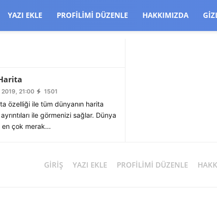
CJBW3uetM
YAZI EKLE
PROFILIMI DÜZENLE
HAKKIMIZDA
GIZ
Harita
 2019, 21:00
1501
ta özelliği ile tüm dünyanın harita
ayrıntıları ile görmenizi sağlar. Dünya
e en çok merak...
GIRIŞ
YAZI EKLE
PROFILIMI DÜZENLE
HAKK