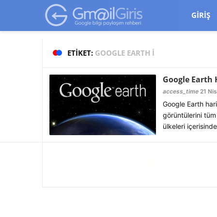
google-site-verification=vqSI0upH550kabR5X8xpjMYieaXmuBueYg
GIRIŞ
ETIKET:
GOOGLE EARTH I
Google Earth 
access_time
21 Nis
Google Earth hari
görüntülerini tüm 
ülkeleri içerisind