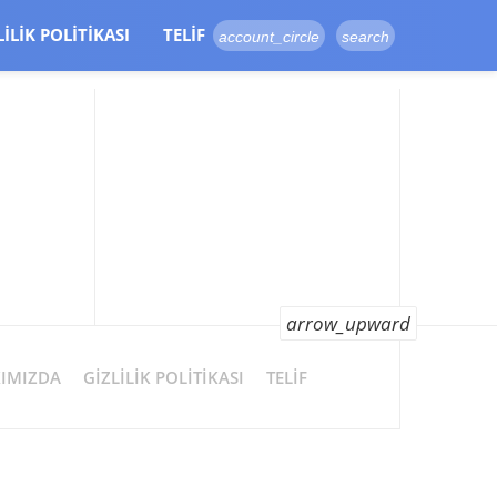
LILIK POLITIKASI
TELIF
account_circle
search
arrow_upward
IMIZDA
GIZLILIK POLITIKASI
TELIF