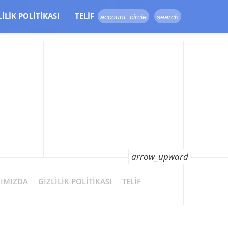
LILIK POLITIKASI
TELIF
account_circle
search
arrow_upward
IMIZDA
GIZLILIK POLITIKASI
TELIF