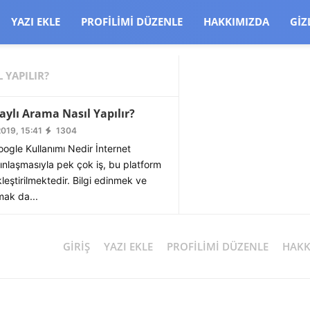
CJBW3uetM
YAZI EKLE
PROFILIMI DÜZENLE
HAKKIMIZDA
GIZ
 YAPILIR?
aylı Arama Nasıl Yapılır?
2019, 15:41
1304
ogle Kullanımı Nedir İnternet
ınlaşmasıyla pek çok iş, bu platform
eştirilmektedir. Bilgi edinmek ve
mak da...
GIRIŞ
YAZI EKLE
PROFILIMI DÜZENLE
HAKK