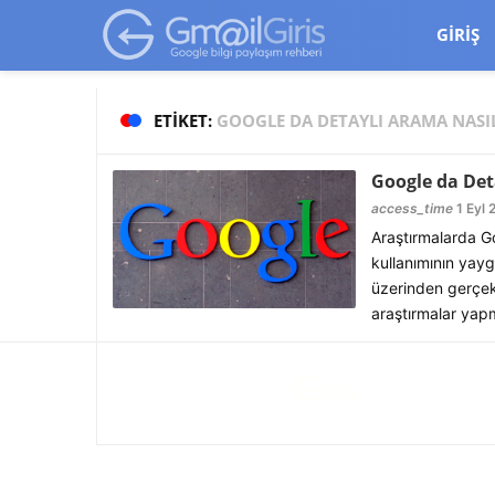
google-site-verification=vqSI0upH550kabR5X8xpjMYieaXmuBueYg
GIRIŞ
ETIKET:
GOOGLE DA DETAYLI ARAMA NASIL
Google da Det
access_time
1 Eyl 
Araştırmalarda Go
kullanımının yayg
üzerinden gerçekl
araştırmalar yap