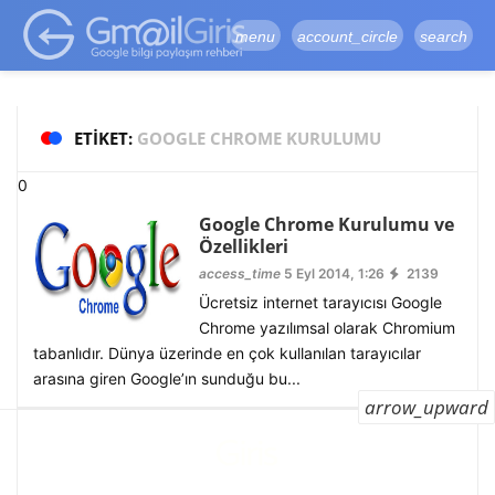
google-site-
verification=vqSI0upH550kabR5X8xpjMYieaXmuBueYgCJBW3uetM
menu
account_circle
search
ETIKET:
GOOGLE CHROME KURULUMU
0
Google Chrome Kurulumu ve
Özellikleri
access_time
5 Eyl 2014, 1:26
2139
Ücretsiz internet tarayıcısı Google
Chrome yazılımsal olarak Chromium
tabanlıdır. Dünya üzerinde en çok kullanılan tarayıcılar
arasına giren Google’ın sunduğu bu...
arrow_upward