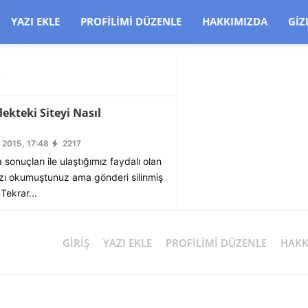
CJBW3uetM
YAZI EKLE
PROFILIMI DÜZENLE
HAKKIMIZDA
GIZ
R
ekteki Siteyi Nasıl
 2015, 17:48
2217
onuçları ile ulaştığımız faydalı olan
yazı okumuştunuz ama gönderi silinmiş
.Tekrar...
GIRIŞ
YAZI EKLE
PROFILIMI DÜZENLE
HAKK