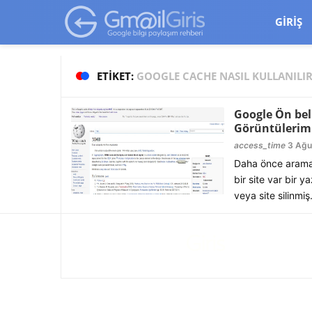
google-site-verification=vqSI0upH550kabR5X8xpjMYieaXmuBueYg
GIRIŞ
ETIKET:
GOOGLE CACHE NASIL KULLANILI
Google Ön bell
Görüntülerim
access_time
3 Ağu
Daha önce arama s
bir site var bir 
veya site silinmiş