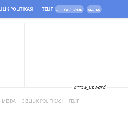
LILIK POLITIKASI
TELIF
account_circle
search
arrow_upward
IMIZDA
GIZLILIK POLITIKASI
TELIF