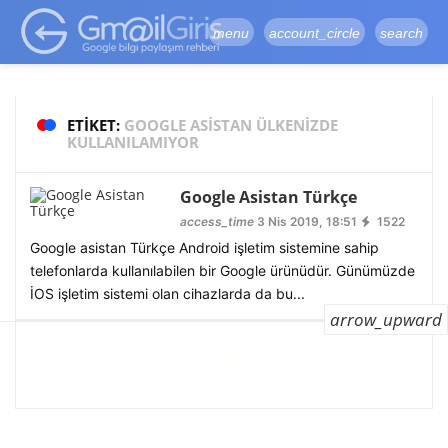
google-site-
verification=vqSI0upH550kabR5X8xpjMYieaXmuBueYgCJBW3uetM
menu
account_circle
search
ETIKET:
GOOGLE ASISTAN ÜLKENIZDE
KULLANILAMIYOR
Google Asistan Türkçe
access_time
3 Nis 2019, 18:51
1522
Google asistan Türkçe Android işletim sistemine sahip
telefonlarda kullanılabilen bir Google ürünüdür. Günümüzde
İOS işletim sistemi olan cihazlarda da bu...
arrow_upward