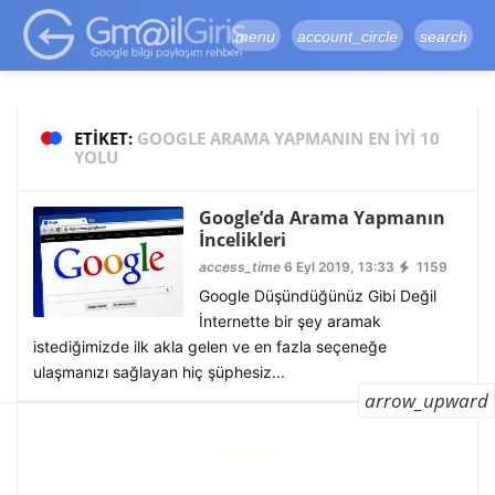
google-site-
verification=vqSI0upH550kabR5X8xpjMYieaXmuBueYgCJBW3uetM
menu
account_circle
search
ETIKET:
GOOGLE ARAMA YAPMANIN EN IYI 10
YOLU
Google’da Arama Yapmanın
İncelikleri
access_time
6 Eyl 2019, 13:33
1159
Google Düşündüğünüz Gibi Değil
İnternette bir şey aramak
istediğimizde ilk akla gelen ve en fazla seçeneğe
ulaşmanızı sağlayan hiç şüphesiz...
arrow_upward