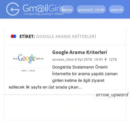
google-site-
verification=vqSI0upH550kabR5X8xpjMYieaXmuBueYgCJBW3uetM
menu
account_circle
search
ETIKET:
GOOGLE ARAMA KRITERLERI
Google Arama Kriterleri
access_time
8 Eyl 2019, 14:41
1278
Google’da Sıralamanın Önemi
İnternette bir arama yapıldı zaman
girilen kelime ile ilgili ziyaret
edilecek ilk sayfa en üst sırada çıkan...
arrow_upward