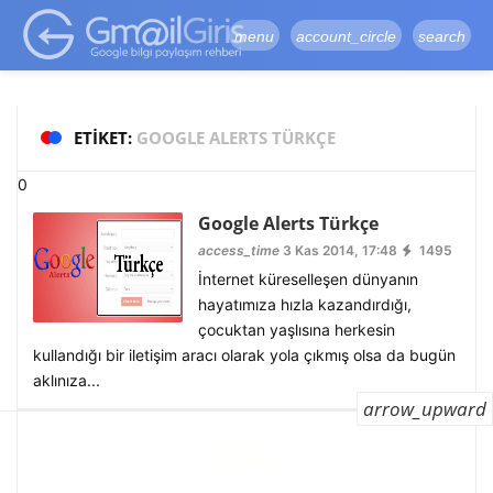
google-site-
verification=vqSI0upH550kabR5X8xpjMYieaXmuBueYgCJBW3uetM
menu
account_circle
search
ETIKET:
GOOGLE ALERTS TÜRKÇE
0
Google Alerts Türkçe
access_time
3 Kas 2014, 17:48
1495
İnternet küreselleşen dünyanın
hayatımıza hızla kazandırdığı,
çocuktan yaşlısına herkesin
kullandığı bir iletişim aracı olarak yola çıkmış olsa da bugün
aklınıza...
arrow_upward