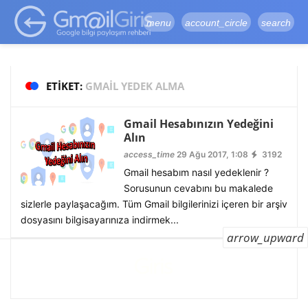
google-site-
verification=vqSI0upH550kabR5X8xpjMYieaXmuBueYgCJBW3uetM
menu
account_circle
search
ETIKET:
GMAIL YEDEK ALMA
Gmail Hesabınızın Yedeğini
Alın
access_time
29 Ağu 2017, 1:08
3192
Gmail hesabım nasıl yedeklenir ?
Sorusunun cevabını bu makalede
sizlerle paylaşacağım. Tüm Gmail bilgilerinizi içeren bir arşiv
dosyasını bilgisayarınıza indirmek...
arrow_upward