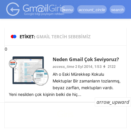
google-site-
verification=vqSI0upH550kabR5X8xpjMYieaXmuBueYgCJBW3uetM
menu
account_circle
search
ETIKET:
GMAIL TERCIH SEBEBIMIZ
0
Neden Gmail Çok Seviyoruz?
access_time
2 Eyl 2014, 1:53
2122
Ah o Eski Mürekkep Kokulu
Mektuplar Bir zamanların tozlanmış,
beyaz zarfları, mektupları vardı.
Yeni nesilden çok kişinin belki de hiç...
arrow_upward