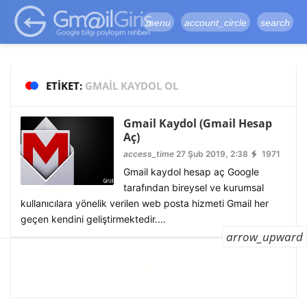
google-site-
verification=vqSI0upH550kabR5X8xpjMYieaXmuBueYgCJBW3uetM
menu
account_circle
search
ETIKET:
GMAIL KAYDOL OL
Gmail Kaydol (Gmail Hesap
Aç)
access_time
27 Şub 2019, 2:38
1971
Gmail kaydol hesap aç Google
tarafından bireysel ve kurumsal
kullanıcılara yönelik verilen web posta hizmeti Gmail her
geçen kendini geliştirmektedir....
arrow_upward