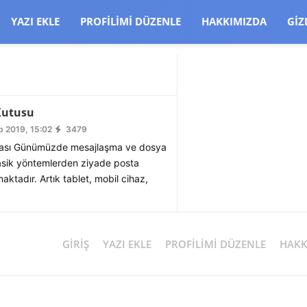
CJBW3uetM
YAZI EKLE
PROFILIMI DÜZENLE
HAKKIMIZDA
GIZ
Kutusu
 2019, 15:02
3479
ası Günümüzde mesajlaşma ve dosya
lasik yöntemlerden ziyade posta
lmaktadır. Artık tablet, mobil cihaz,
GIRIŞ
YAZI EKLE
PROFILIMI DÜZENLE
HAKK