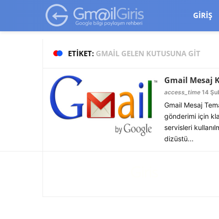
google-site-verification=vqSI0upH550kabR5X8xpjMYieaXmuBueYg
GIRIŞ
ETIKET:
GMAIL GELEN KUTUSUNA GIT
Gmail Mesaj 
access_time
14 Şub
Gmail Mesaj Tem
gönderimi için k
servisleri kullanı
dizüstü...