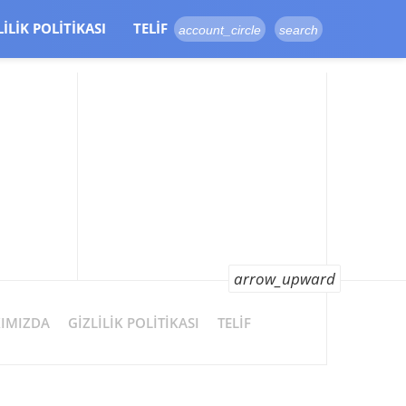
LILIK POLITIKASI
TELIF
account_circle
search
arrow_upward
IMIZDA
GIZLILIK POLITIKASI
TELIF