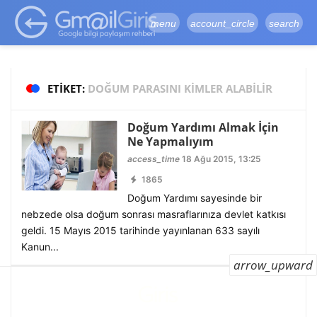
google-site-
verification=vqSI0upH550kabR5X8xpjMYieaXmuBueYgCJBW3uetM
menu
account_circle
search
ETIKET:
DOĞUM PARASINI KIMLER ALABILIR
Doğum Yardımı Almak İçin
Ne Yapmalıyım
access_time
18 Ağu 2015, 13:25
1865
Doğum Yardımı sayesinde bir
nebzede olsa doğum sonrası masraflarınıza devlet katkısı
geldi. 15 Mayıs 2015 tarihinde yayınlanan 633 sayılı
Kanun...
arrow_upward