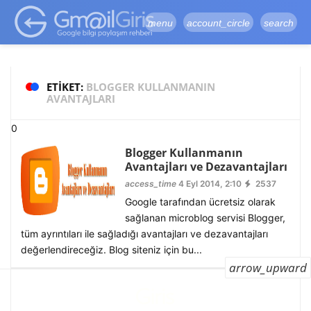
google-site-
verification=vqSI0upH550kabR5X8xpjMYieaXmuBueYgCJBW3uetM
menu
account_circle
search
ETIKET:
BLOGGER KULLANMANIN
AVANTAJLARI
0
Blogger Kullanmanın
Avantajları ve Dezavantajları
access_time
4 Eyl 2014, 2:10
2537
Google tarafından ücretsiz olarak
sağlanan microblog servisi Blogger,
tüm ayrıntıları ile sağladığı avantajları ve dezavantajları
değerlendireceğiz. Blog siteniz için bu...
arrow_upward