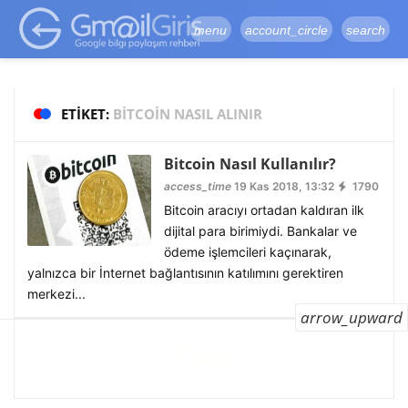
google-site-
verification=vqSI0upH550kabR5X8xpjMYieaXmuBueYgCJBW3uetM
menu
account_circle
search
ETIKET:
BITCOIN NASIL ALINIR
Bitcoin Nasıl Kullanılır?
access_time
19 Kas 2018, 13:32
1790
Bitcoin aracıyı ortadan kaldıran ilk
dijital para birimiydi. Bankalar ve
ödeme işlemcileri kaçınarak,
yalnızca bir İnternet bağlantısının katılımını gerektiren
merkezi...
arrow_upward