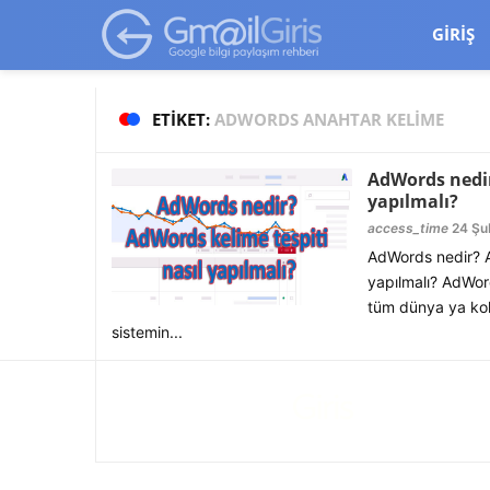
google-site-verification=vqSI0upH550kabR5X8xpjMYieaXmuBueYg
GIRIŞ
ETIKET:
ADWORDS ANAHTAR KELIME
AdWords nedir
yapılmalı?
access_time
24 Şu
AdWords nedir? A
yapılmalı? AdWor
tüm dünya ya kol
sistemin...