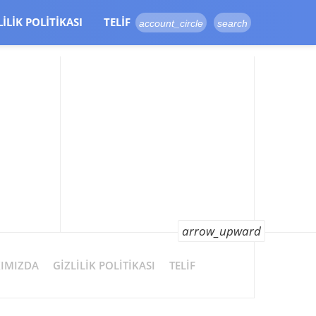
LILIK POLITIKASI
TELIF
account_circle
search
arrow_upward
IMIZDA
GIZLILIK POLITIKASI
TELIF