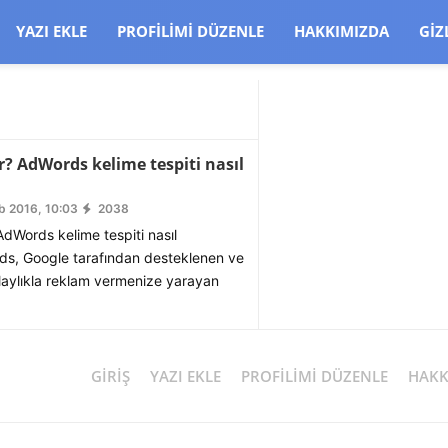
CJBW3uetM
YAZI EKLE
PROFILIMI DÜZENLE
HAKKIMIZDA
GIZ
? AdWords kelime tespiti nasıl
b 2016, 10:03
2038
dWords kelime tespiti nasıl
ds, Google tarafından desteklenen ve
aylıkla reklam vermenize yarayan
GIRIŞ
YAZI EKLE
PROFILIMI DÜZENLE
HAKK