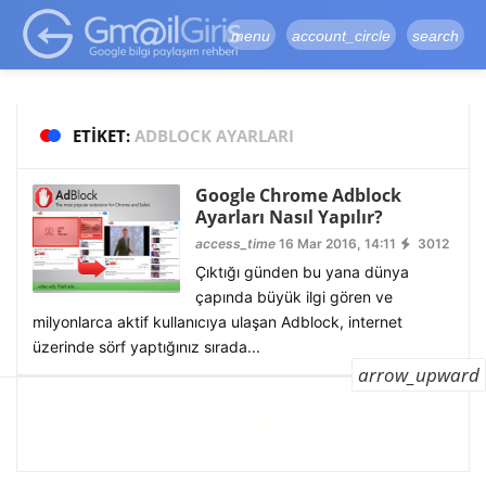
google-site-
verification=vqSI0upH550kabR5X8xpjMYieaXmuBueYgCJBW3uetM
menu
account_circle
search
ETIKET:
ADBLOCK AYARLARI
Google Chrome Adblock
Ayarları Nasıl Yapılır?
access_time
16 Mar 2016, 14:11
3012
Çıktığı günden bu yana dünya
çapında büyük ilgi gören ve
milyonlarca aktif kullanıcıya ulaşan Adblock, internet
üzerinde sörf yaptığınız sırada...
arrow_upward