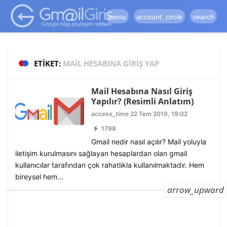
google-site-
verification=vqSI0upH550kabR5X8xpjMYieaXmuBueYgCJBW3uetM
menu
account_circle
search
ETIKET:
MAIL HESABINA GIRIŞ YAP
Mail Hesabına Nasıl Giriş
Yapılır? (Resimli Anlatım)
access_time
22 Tem 2019, 19:02
1798
Gmail nedir nasıl açılır? Mail yoluyla
iletişim kurulmasını sağlayan hesaplardan olan gmail
kullanıcılar tarafından çok rahatlıkla kullanılmaktadır. Hem
bireysel hem...
arrow_upward