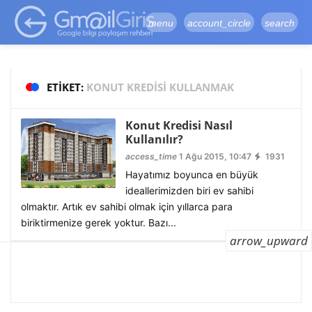
google-site-
verification=vqSI0upH550kabR5X8xpjMYieaXmuBueYgCJBW3uetM
menu
account_circle
search
ETIKET:
KONUT KREDISI KULLANMAK
Konut Kredisi Nasıl
Kullanılır?
access_time
1 Ağu 2015, 10:47
1931
Hayatımız boyunca en büyük
ideallerimizden biri ev sahibi
olmaktır. Artık ev sahibi olmak için yıllarca para
biriktirmenize gerek yoktur. Bazı...
arrow_upward