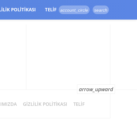
LILIK POLITIKASI
TELIF
account_circle
search
arrow_upward
IMIZDA
GIZLILIK POLITIKASI
TELIF