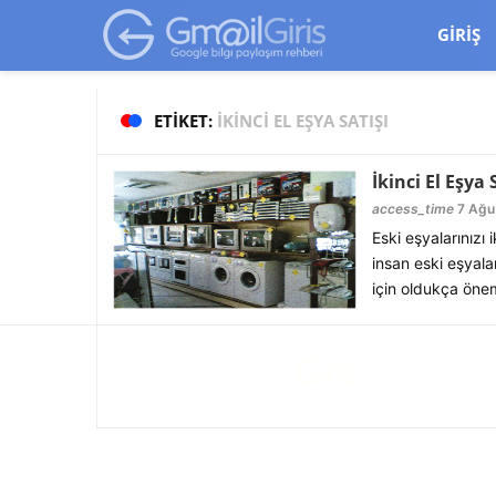
google-site-verification=vqSI0upH550kabR5X8xpjMYieaXmuBueYg
GIRIŞ
ETIKET:
İKINCI EL EŞYA SATIŞI
İkinci El Eşya 
access_time
7 Ağu 
Eski eşyalarınızı 
insan eski eşyala
için oldukça önem