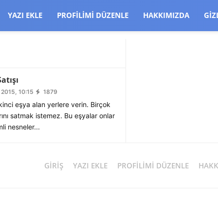
CJBW3uetM
YAZI EKLE
PROFILIMI DÜZENLE
HAKKIMIZDA
GIZ
Satışı
2015, 10:15
1879
ikinci eşya alan yerlere verin. Birçok
rını satmak istemez. Bu eşyalar onlar
li nesneler...
GIRIŞ
YAZI EKLE
PROFILIMI DÜZENLE
HAKK