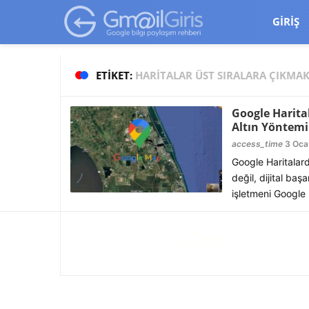
google-site-verification=vqSI0upH550kabR5X8xpjMYieaXmuBueYg
GIRIŞ
ETIKET:
HARITALAR ÜST SIRALARA ÇIKMA
Google Harita
Altın Yöntemi
access_time
3 Oca
Google Haritalar
değil, dijital baş
işletmeni Google H