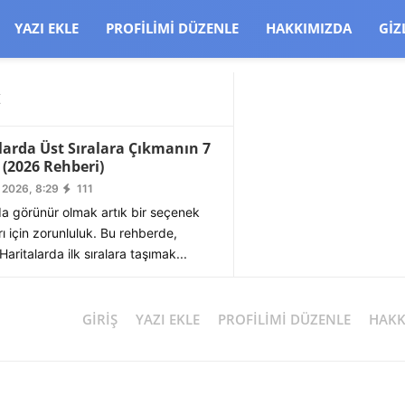
CJBW3uetM
YAZI EKLE
PROFILIMI DÜZENLE
HAKKIMIZDA
GIZ
K
larda Üst Sıralara Çıkmanın 7
 (2026 Rehberi)
 2026, 8:29
111
da görünür olmak artık bir seçenek
arı için zorunluluk. Bu rehberde,
aritalarda ilk sıralara taşımak...
GIRIŞ
YAZI EKLE
PROFILIMI DÜZENLE
HAKK