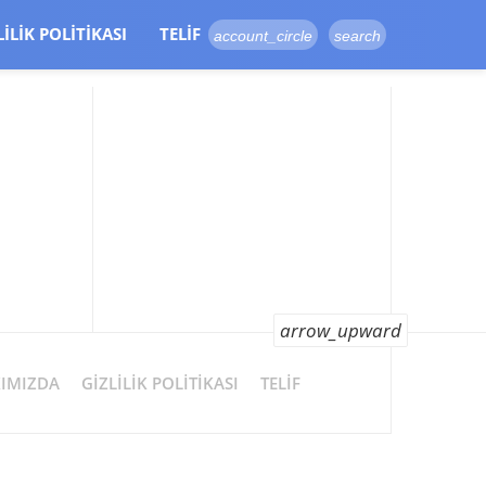
LILIK POLITIKASI
TELIF
account_circle
search
arrow_upward
IMIZDA
GIZLILIK POLITIKASI
TELIF