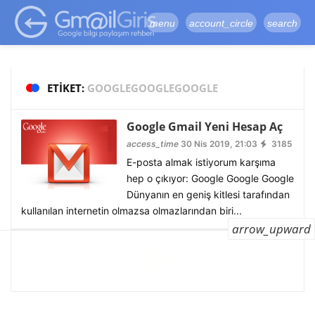
google-site-
verification=vqSI0upH550kabR5X8xpjMYieaXmuBueYgCJBW3uetM
menu
account_circle
search
ETIKET:
GOOGLEGOOGLEGOOGLE
Google Gmail Yeni Hesap Aç
access_time
30 Nis 2019, 21:03
3185
E-posta almak istiyorum karşıma
hep o çıkıyor: Google Google Google
Dünyanın en geniş kitlesi tarafından
kullanılan internetin olmazsa olmazlarından biri...
arrow_upward