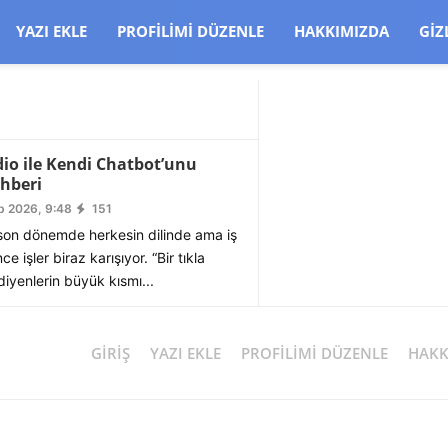
CJBW3uetM
YAZI EKLE
PROFILIMI DÜZENLE
HAKKIMIZDA
GIZ
dio ile Kendi Chatbot’unu
hberi
b 2026, 9:48
151
on dönemde herkesin dilinde ama iş
 işler biraz karışıyor. “Bir tıkla
iyenlerin büyük kısmı...
GIRIŞ
YAZI EKLE
PROFILIMI DÜZENLE
HAKK