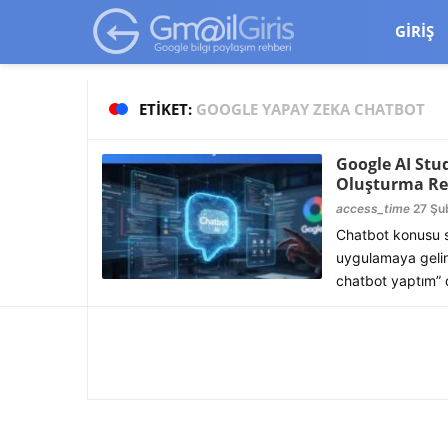
google-site-verification=vqSI0upH550kabR5X8xpjMYieaXmuBueYg
GIRIŞ
ETIKET:
GOOGLE YAPAY ZEKA CHATBOT
Google AI Stu
Oluşturma Re
access_time
27 Şu
Chatbot konusu s
uygulamaya gelince
chatbot yaptım” d