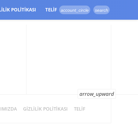
LILIK POLITIKASI
TELIF
account_circle
search
arrow_upward
IMIZDA
GIZLILIK POLITIKASI
TELIF