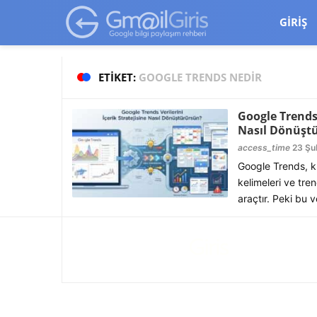
google-site-verification=vqSI0upH550kabR5X8xpjMYieaXmuBueYg
GIRIŞ
ETIKET:
GOOGLE TRENDS NEDIR
Google Trends 
Nasıl Dönüşt
access_time
23 Şu
Google Trends, ku
kelimeleri ve tren
araçtır. Peki bu ve