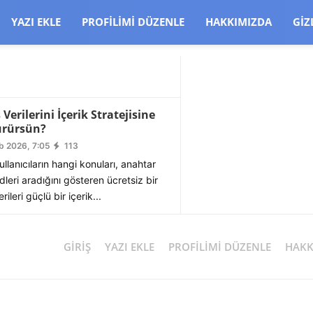
CJBW3uetM
YAZI EKLE
PROFILIMI DÜZENLE
HAKKIMIZDA
GIZ
Verilerini İçerik Stratejisine
ürürsün?
b 2026, 7:05
113
llanıcıların hangi konuları, anahtar
dleri aradığını gösteren ücretsiz bir
rileri güçlü bir içerik...
GIRIŞ
YAZI EKLE
PROFILIMI DÜZENLE
HAKK