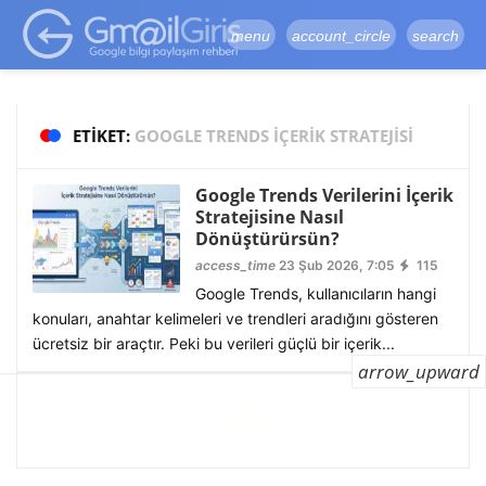
google-site-
verification=vqSI0upH550kabR5X8xpjMYieaXmuBueYgCJBW3uetM
menu
account_circle
search
ETIKET:
GOOGLE TRENDS İÇERIK STRATEJISI
Google Trends Verilerini İçerik
Stratejisine Nasıl
Dönüştürürsün?
access_time
23 Şub 2026, 7:05
115
Google Trends, kullanıcıların hangi
konuları, anahtar kelimeleri ve trendleri aradığını gösteren
ücretsiz bir araçtır. Peki bu verileri güçlü bir içerik...
arrow_upward