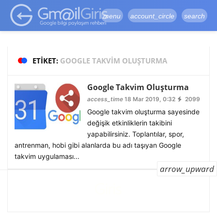
google-site-
verification=vqSI0upH550kabR5X8xpjMYieaXmuBueYgCJBW3uetM
menu
account_circle
search
ETIKET:
GOOGLE TAKVIM OLUŞTURMA
Google Takvim Oluşturma
access_time
18 Mar 2019, 0:32
2099
Google takvim oluşturma sayesinde
değişik etkinliklerin takibini
yapabilirsiniz. Toplantılar, spor,
antrenman, hobi gibi alanlarda bu adı taşıyan Google
takvim uygulaması...
arrow_upward