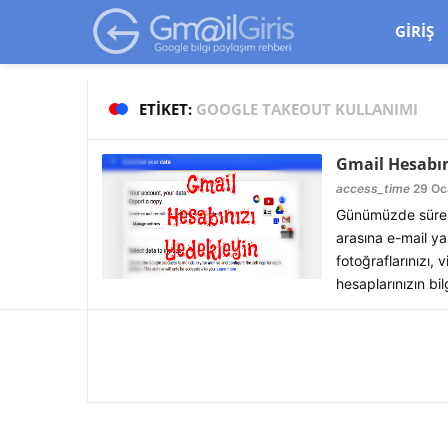
google-site-verification=vqSI0upH550kabR5X8xpjMYieaXmuBueYg
GIRIŞ
ETIKET:
GOOGLE TAKEOUT KULLANIMI
Gmail Hesabın
access_time
29 Oc
Günümüzde sürekli
arasına e-mail ya
fotoğraflarınızı, 
hesaplarınızın bil