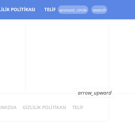
LILIK POLITIKASI
TELIF
account_circle
search
arrow_upward
IMIZDA
GIZLILIK POLITIKASI
TELIF