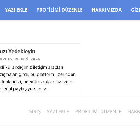
CJBW3uetM
YAZI EKLE
PROFILIMI DÜZENLE
HAKKIMIZDA
GIZ
ızı Yedekleyin
a 2016, 19:00
2424
 kullandığımız iletişim araçları
zışmaları girdi, bu platform üzerinden
videolarınızı, önemli evraklarınızı ve e-
gilerini paylaşıyorsunuz...
GIRIŞ
YAZI EKLE
PROFILIMI DÜZENLE
HAKK