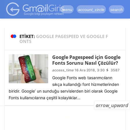
google-site-
verification=vqSI0upH550kabR5X8xpjMYieaXmuBueYgCJBW3uetM
menu
account_circle
search
ETIKET:
GOOGLE PAGESPEED VE GOOGLE F
ONTS
Google Pagespeed için Google
Fonts Sorunu Nasıl Çözülür?
access_time
16 Ara 2018, 3:30
3587
Google Fonts web tasarımcıların
sıkça kullandığı font hizmetlerinden
biridir. Google’ un sunduğu servislerden biri olarak Google
Fonts kullanıcılarına çeşitli kolaylıklar...
arrow_upward