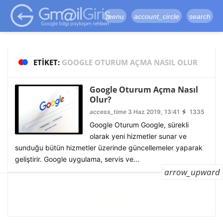
google-site-
verification=vqSI0upH550kabR5X8xpjMYieaXmuBueYgCJBW3uetM
menu
account_circle
search
ETIKET:
GOOGLE OTURUM AÇMA NASIL OLUR
Google Oturum Açma Nasıl
Olur?
access_time
3 Haz 2019, 13:41
1335
Google Oturum Google, sürekli
olarak yeni hizmetler sunar ve
sunduğu bütün hizmetler üzerinde güncellemeler yaparak
geliştirir. Google uygulama, servis ve...
arrow_upward