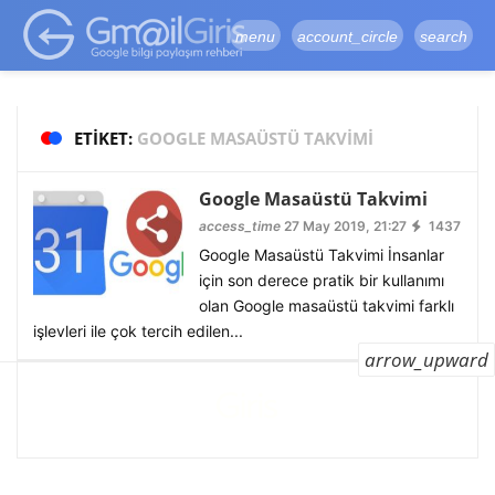
google-site-
verification=vqSI0upH550kabR5X8xpjMYieaXmuBueYgCJBW3uetM
menu
account_circle
search
ETIKET:
GOOGLE MASAÜSTÜ TAKVIMI
Google Masaüstü Takvimi
access_time
27 May 2019, 21:27
1437
Google Masaüstü Takvimi İnsanlar
için son derece pratik bir kullanımı
olan Google masaüstü takvimi farklı
işlevleri ile çok tercih edilen...
arrow_upward