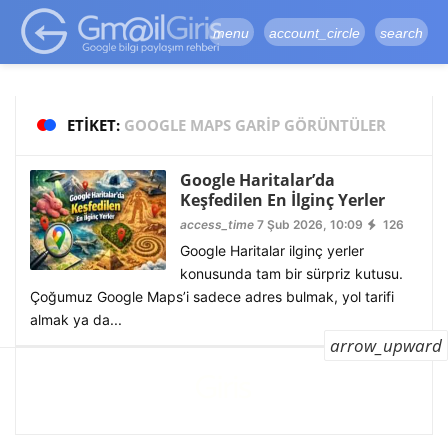
google-site-
verification=vqSI0upH550kabR5X8xpjMYieaXmuBueYgCJBW3uetM
menu
account_circle
search
ETIKET:
GOOGLE MAPS GARIP GÖRÜNTÜLER
Google Haritalar’da
Keşfedilen En İlginç Yerler
access_time
7 Şub 2026, 10:09
126
Google Haritalar ilginç yerler
konusunda tam bir sürpriz kutusu.
Çoğumuz Google Maps’i sadece adres bulmak, yol tarifi
almak ya da...
arrow_upward