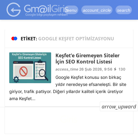
google-site-
verification=vqSI0upH550kabR5X8xpjMYieaXmuBueYgCJBW3uetM
menu
account_circle
search
ETIKET:
GOOGLE KEŞFET OPTIMIZASYONU
Keşfet’e Giremeyen Siteler
İçin SEO Kontrol Listesi
access_time
26 Şub 2026, 9:56
130
Google Keşfet konusu son birkaç
yıldır neredeyse efsaneleşti. Bir site
giriyor, trafik patlıyor. Diğeri yıllardır kaliteli içerik üretiyor
ama Keşfet...
arrow_upward