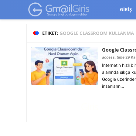
google-site-verification=vqSI0upH550kabR5X8xpjMYieaXmuBueYg
GIRIŞ
ETIKET:
GOOGLE CLASSROOM KULLANMA
Google Classr
access_time
29 Kas
İnternetin hızlı b
alanında sıkça k
Google üzerinde
insanların...