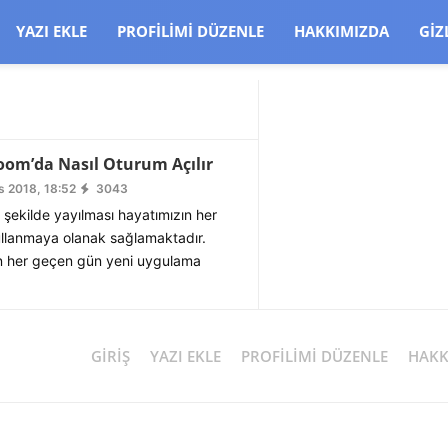
CJBW3uetM
YAZI EKLE
PROFILIMI DÜZENLE
HAKKIMIZDA
GIZ
oom’da Nasıl Oturum Açılır
 2018, 18:52
3043
ir şekilde yayılması hayatımızın her
ullanmaya olanak sağlamaktadır.
n her geçen gün yeni uygulama
GIRIŞ
YAZI EKLE
PROFILIMI DÜZENLE
HAKK