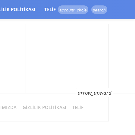
LILIK POLITIKASI
TELIF
account_circle
search
arrow_upward
IMIZDA
GIZLILIK POLITIKASI
TELIF