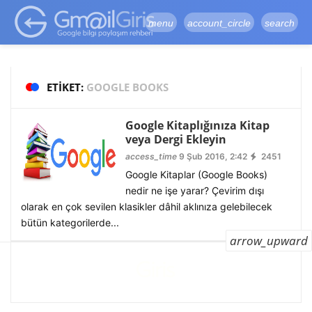
google-site-
verification=vqSI0upH550kabR5X8xpjMYieaXmuBueYgCJBW3uetM
menu
account_circle
search
ETIKET:
GOOGLE BOOKS
Google Kitaplığınıza Kitap
veya Dergi Ekleyin
access_time
9 Şub 2016, 2:42
2451
Google Kitaplar (Google Books)
nedir ne işe yarar? Çevirim dışı
olarak en çok sevilen klasikler dâhil aklınıza gelebilecek
bütün kategorilerde...
arrow_upward