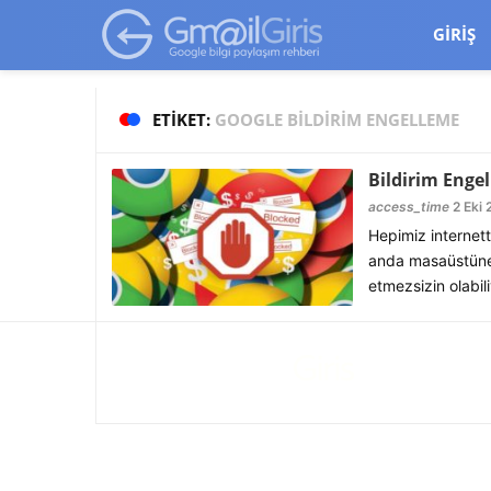
google-site-verification=vqSI0upH550kabR5X8xpjMYieaXmuBueYg
GIRIŞ
ETIKET:
GOOGLE BILDIRIM ENGELLEME
Bildirim Enge
access_time
2 Eki 
Hepimiz internett
anda masaüstüne b
etmezsizin olabil