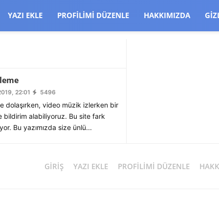
CJBW3uetM
YAZI EKLE
PROFILIMI DÜZENLE
HAKKIMIZDA
GIZ
lleme
2019, 22:01
5496
e dolaşırken, video müzik izlerken bir
ildirim alabiliyoruz. Bu site fark
iyor. Bu yazımızda size ünlü...
GIRIŞ
YAZI EKLE
PROFILIMI DÜZENLE
HAKK